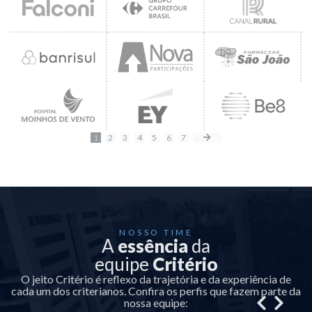
1
2
3
4
5
6
7
NOSSO TIME
A
essência
da
equipe
Critério
O jeito Critério é reflexo da trajetória e da experiência de
cada um dos criterianos. Confira os perfis que fazem parte da
nossa equipe: