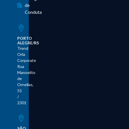
de
Conduta
PORTO
ALEGRE/RS
Trend
Orla
Corporate
Rua
Manoelito
de
Ornellas,
55
/
2301
SÃO