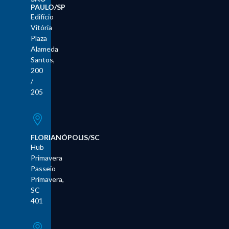
PAULO/SP
Edifício
Vitória
Plaza
Alameda
Santos,
200
/
205
FLORIANÓPOLIS/SC
Hub
Primavera
Passeio
Primavera,
SC
401