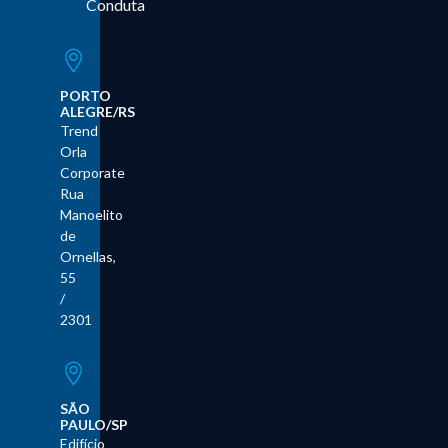
Conduta
PORTO
ALEGRE/RS
Trend
Orla
Corporate
Rua
Manoelito
de
Ornellas,
55
/
2301
SÃO
PAULO/SP
Edifício