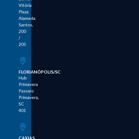
Vitória
Plaza
Alameda
Santos,
200
/
205
FLORIANÓPOLIS/SC
Hub
Primavera
Passeio
Primavera,
SC
401
CAXIAS