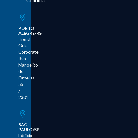
Conduta
PORTO
ALEGRE/RS
Trend
Orla
Corporate
Rua
Manoelito
de
Ornellas,
55
/
2301
SÃO
PAULO/SP
Edifício