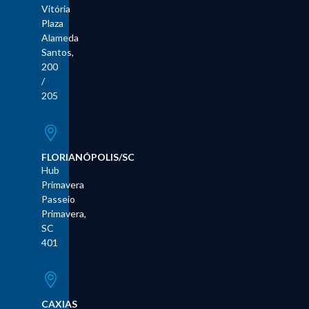
Vitória
Plaza
Alameda
Santos,
200
/
205
FLORIANÓPOLIS/SC
Hub
Primavera
Passeio
Primavera,
SC
401
CAXIAS