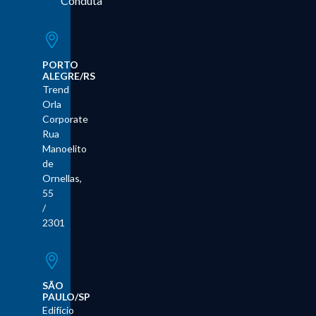
Conduta
PORTO
ALEGRE/RS
Trend
Orla
Corporate
Rua
Manoelito
de
Ornellas,
55
/
2301
SÃO
PAULO/SP
Edifício