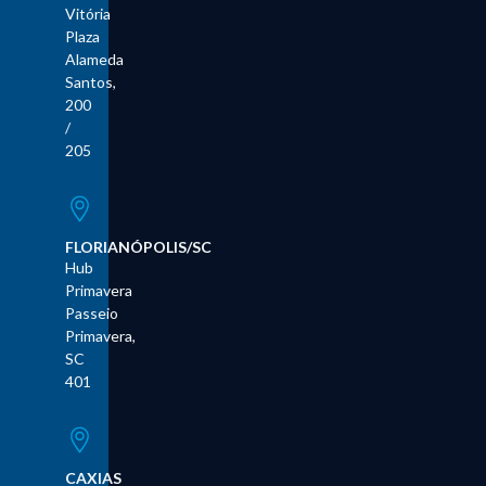
Vitória
Plaza
Alameda
Santos,
200
/
205
FLORIANÓPOLIS/SC
Hub
Primavera
Passeio
Primavera,
SC
401
CAXIAS