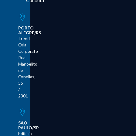
Conduta
PORTO
ALEGRE/RS
Trend
Orla
Corporate
Rua
Manoelito
de
Ornellas,
55
/
2301
SÃO
PAULO/SP
Edifício