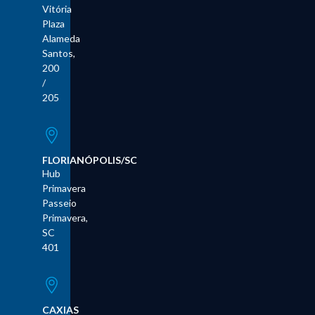
Vitória
Plaza
Alameda
Santos,
200
/
205
FLORIANÓPOLIS/SC
Hub
Primavera
Passeio
Primavera,
SC
401
CAXIAS